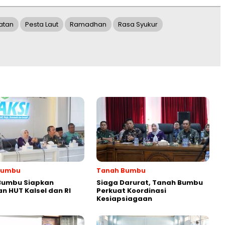
atan
Pesta Laut
Ramadhan
Rasa Syukur
Bumbu
Tanah Bumbu
Bumbu Siapkan
Siaga Darurat, Tanah Bumbu
n HUT Kalsel dan RI
Perkuat Koordinasi
Kesiapsiagaan