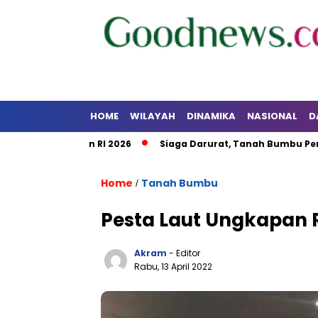
HOME
WILAYAH
DINAMIKA
NASIONAL
D
alsel dan RI 2026
Siaga Darurat, Tanah Bumbu Perkuat Koo
Home
Tanah Bumbu
/
Pesta Laut Ungkapan 
Akram
- Editor
Rabu, 13 April 2022