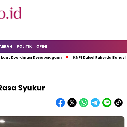
AERAH
POLITIK
OPINI
rdinasi Kesiapsiagaan
KNPI Kalsel Rakerda Bahas Isu Pema
Rasa Syukur