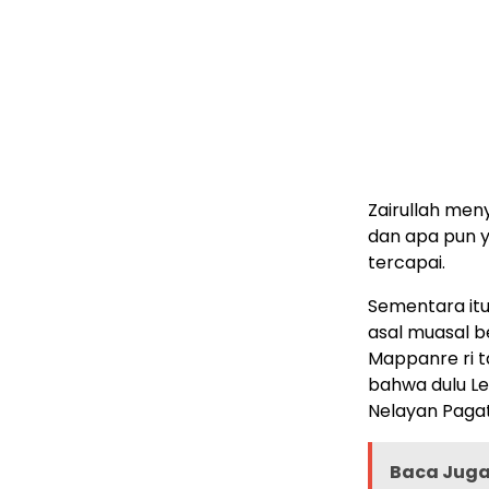
Zairullah meny
dan apa pun y
tercapai.
Sementara itu
asal muasal b
Mappanre ri ta
bahwa dulu L
Nelayan Paga
Baca Juga 