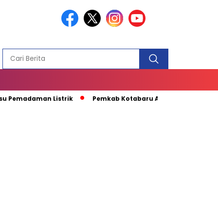
PEMBANGUN
MASJID
daman Listrik
Pemkab Kotabaru Apresiasi Kunjungan Kapal 