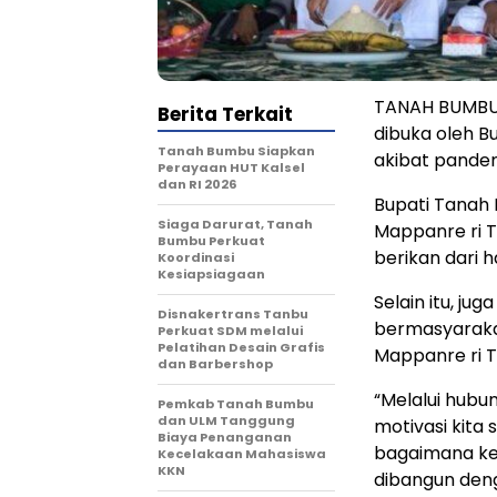
TANAH BUMBU –
Berita Terkait
dibuka oleh B
Tanah Bumbu Siapkan
akibat pandem
Perayaan HUT Kalsel
dan RI 2026
Bupati Tanah
Siaga Darurat, Tanah
Mappanre ri Ta
Bumbu Perkuat
berikan dari ha
Koordinasi
Kesiapsiagaan
Selain itu, j
Disnakertrans Tanbu
bermasyarakat
Perkuat SDM melalui
Pelatihan Desain Grafis
Mappanre ri Ta
dan Barbershop
“Melalui hubu
Pemkab Tanah Bumbu
dan ULM Tanggung
motivasi kita 
Biaya Penanganan
bagaimana ke
Kecelakaan Mahasiswa
KKN
dibangun deng