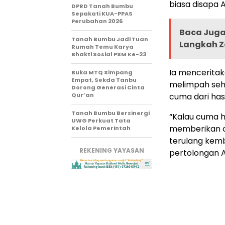
biasa disapa 
DPRD Tanah Bumbu
Sepakati KUA-PPAS
Perubahan 2026
Baca Juga 
Tanah Bumbu Jadi Tuan
Langkah Z
Rumah Temu Karya
Bhakti Sosial PSM Ke-23
Ia menceritak
Buka MTQ Simpang
Empat, Sekda Tanbu
melimpah seh
Dorong Generasi Cinta
Qur’an
cuma dari has
Tanah Bumbu Bersinergi
“Kalau cuma h
UWG Perkuat Tata
memberikan cu
Kelola Pemerintah
terulang kemb
REKENING YAYASAN
pertolongan Al