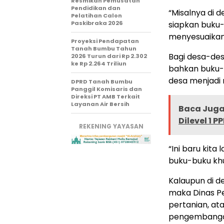
Resmikan Pemusatan
Pendidikan dan
“Misalnya di 
Pelatihan Calon
Paskibraka 2026
siapkan buku-
menyesuaikan 
Proyeksi Pendapatan
Tanah Bumbu Tahun
Bagi desa-des
2026 Turun dari Rp 2.302
ke Rp 2.264 Triliun
bahkan buku-b
desa menjadi m
DPRD Tanah Bumbu
Panggil Komisaris dan
Direksi PT AMB Terkait
Layanan Air Bersih
Baca Juga 
Dilevel 1 P
REKENING YAYASAN
“Ini baru kita
buku-buku khu
Kalaupun di d
maka Dinas P
pertanian, at
pengembangan.