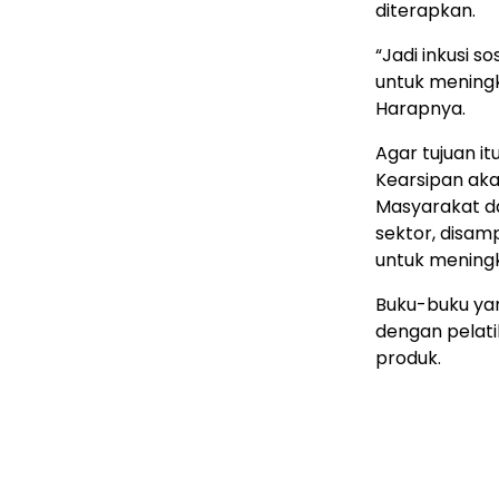
diterapkan.
“Jadi inkusi s
untuk meningk
Harapnya.
Agar tujuan i
Kearsipan ak
Masyarakat da
sektor, disamp
untuk mening
Buku-buku ya
dengan pelat
produk.