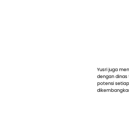
Yusri juga m
dengan dinas t
potensi seti
dikembangkan