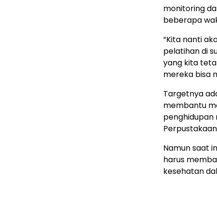
monitoring da
beberapa wak
“Kita nanti ak
pelatihan di s
yang kita tet
mereka bisa m
Targetnya ada
membantu mas
penghidupan m
Perpustakaan
Namun saat in
harus membat
kesehatan da