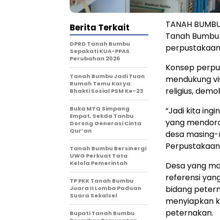
TANAH BUMBU 
Berita Terkait
Tanah Bumbu
DPRD Tanah Bumbu
perpustakaan b
Sepakati KUA-PPAS
Perubahan 2026
Konsep perpust
Tanah Bumbu Jadi Tuan
mendukung vis
Rumah Temu Karya
religius, demok
Bhakti Sosial PSM Ke-23
Buka MTQ Simpang
“Jadi kita in
Empat, Sekda Tanbu
yang mendoro
Dorong Generasi Cinta
Qur’an
desa masing-m
Perpustakaan
Tanah Bumbu Bersinergi
UWG Perkuat Tata
Kelola Pemerintah
Desa yang maj
referensi yan
TP PKK Tanah Bumbu
bidang peter
Juara II Lomba Paduan
Suara Sekalsel
menyiapkan k
peternakan.
Bupati Tanah Bumbu