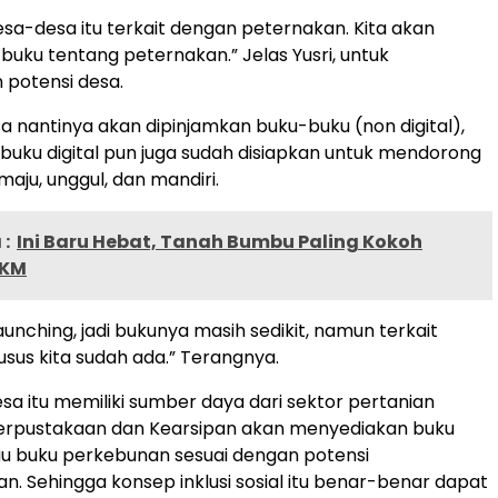
desa-desa itu terkait dengan peternakan. Kita akan
buku tentang peternakan.” Jelas Yusri, untuk
potensi desa.
a nantinya akan dipinjamkan buku-buku (non digital),
uku digital pun juga sudah disiapkan untuk mendorong
aju, unggul, dan mandiri.
:
Ini Baru Hebat, Tanah Bumbu Paling Kokoh
PKM
 launching, jadi bukunya masih sedikit, namun terkait
sus kita sudah ada.” Terangnya.
esa itu memiliki sumber daya dari sektor pertanian
erpustakaan dan Kearsipan akan menyediakan buku
au buku perkebunan sesuai dengan potensi
 Sehingga konsep inklusi sosial itu benar-benar dapat