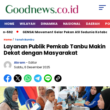
HOME
WILAYAH
DINAMIKA
NASIONAL
DAERAH
PO
n-592
GENSAI Movement Gelar Pekan ASI Sedunia Kotabaru 2
/
Home
Tanah Bumbu
Layanan Publik Pemkab Tanbu Makin
Dekat dengan Masyarakat
Akram
- Editor
Sabtu, 6 Desember 2025