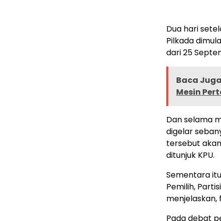
Dua hari set
Pilkada dimul
dari 25 Sept
Baca Juga 
Mesin Per
Dan selama ma
digelar seban
tersebut akan 
ditunjuk KPU.
Sementara itu,
Pemilih, Parti
menjelaskan, f
Pada debat p