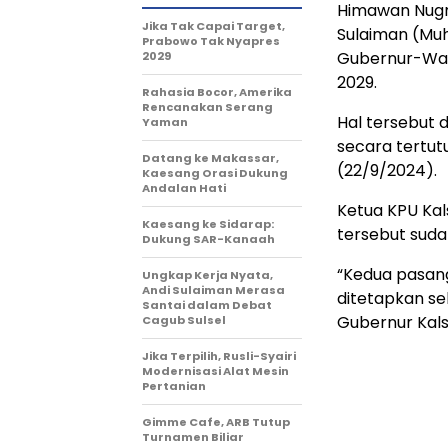
Himawan Nugr
Jika Tak Capai Target,
Sulaiman (Muh
Prabowo Tak Nyapres
Gubernur-Waki
2029
2029.
Rahasia Bocor, Amerika
Rencanakan Serang
Hal tersebut 
Yaman
secara tertutu
Datang ke Makassar,
(22/9/2024).
Kaesang Orasi Dukung
Andalan Hati
Ketua KPU Kal
Kaesang ke Sidarap:
tersebut suda
Dukung SAR-Kanaah
“Kedua pasang
Ungkap Kerja Nyata,
Andi Sulaiman Merasa
ditetapkan se
Santai dalam Debat
Gubernur Kals
Cagub Sulsel
Jika Terpilih, Rusli-Syairi
Modernisasi Alat Mesin
Pertanian
Gimme Cafe, ARB Tutup
Turnamen Biliar