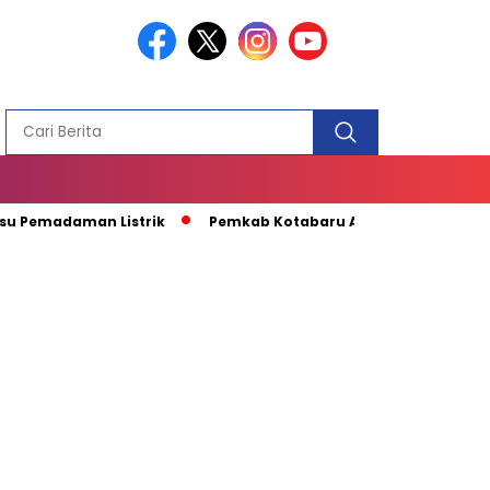
PEMBANGUN
MASJID
daman Listrik
Pemkab Kotabaru Apresiasi Kunjungan Kapal