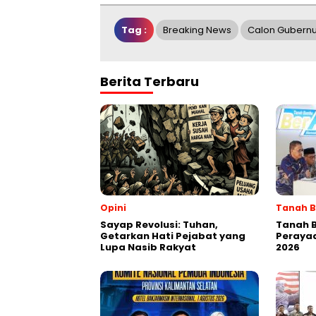
Tag :
Breaking News
Calon Gubernu
Berita Terbaru
Opini
Tanah 
Sayap Revolusi: Tuhan,
Tanah 
Getarkan Hati Pejabat yang
Perayaa
Lupa Nasib Rakyat
2026