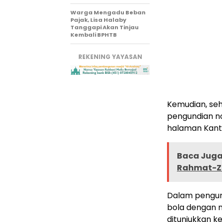
Warga Mengadu Beban
Pajak, Lisa Halaby
Tanggapi Akan Tinjau
Kembali BPHTB
REKENING YAYASAN
Kemudian, se
pengundian no
halaman Kanto
Baca Juga 
Rahmat-Za
Dalam pengun
bola dengan n
ditunjukkan 