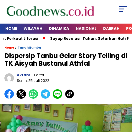
HOME
WILAYAH
DINAMIKA
NASIONAL
DAERAH
PO
Perkuat Literasi
Sayap Revolusi: Tuhan, Getarkan Hati Peja
/
Home
Tanah Bumbu
Dispersip Tanbu Gelar Story Telling di
TK Aisyah Bustanul Athfal
Akram
- Editor
Senin, 25 Juli 2022