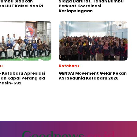
Bumbu Siapkan
Siaga Darurat, Tanah Bumbu
n HUT Kalsel dan RI
Perkuat Koordinasi
Kesiapsiagaan
ru
Kotabaru
 Kotabaru Apresiasi
GENSAI Movement Gelar Pekan
an Kapal Perang KRI
ASI Sedunia Kotabaru 2026
masin-592