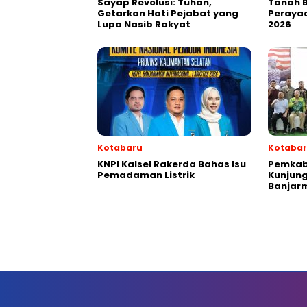
Sayap Revolusi: Tuhan,
Tanah 
Getarkan Hati Pejabat yang
Perayaa
Lupa Nasib Rakyat
2026
Kotabaru
Kotaba
KNPI Kalsel Rakerda Bahas Isu
Pemkab
Pemadaman Listrik
Kunjung
Banjar