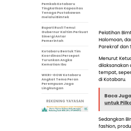
Pemkab Kotabaru
Tingkatkan Kapasitas
Tenaga Pustakawan
melalui Bimtek
Bupati Rusli Temui
Pelatihan Bim
Gubernur Kaltim Perkuat
Sinergi Antar
Halomoan, dan
Pemerintah
Parekraf dan S
Kotabaru Bentuk Tim
Koordinasi Percepat
Menurut Ketua
Turunkan Angka
Kematian Ibu
dilaksanakan d
tempat, sepert
WKRI-GOW Kotabaru
di Kotabaru.
Angkat Tema Peran
Perempuan Jaga
Lingkungan
Baca Juga 
REKENING YAYASAN
untuk Pil
Sedangkan Bim
fashion, prod