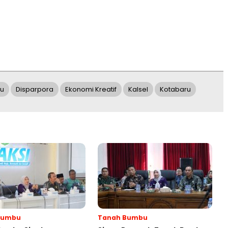
ru
Disparpora
Ekonomi Kreatif
Kalsel
Kotabaru
Bumbu
Tanah Bumbu