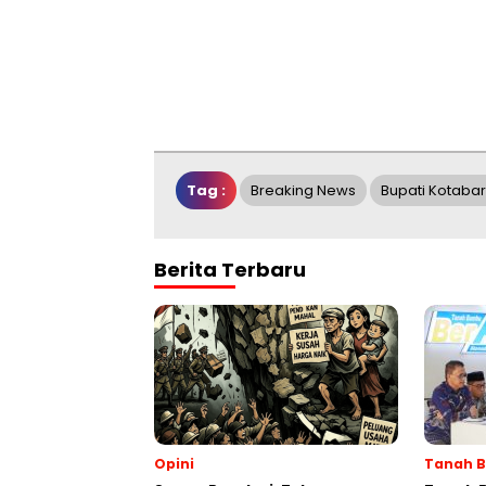
Tag :
Breaking News
Bupati Kotaba
Berita Terbaru
Opini
Tanah 