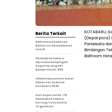
KOTABARU, Goo
Berita Terkait
(Disparpora) 
KNPI Kalsel Rakerda
Pariwisata da
Bahas Isu Pemadaman
Bimbingan Tek
Listrik
Ballroom Hote
Pemkab Kotabaru
Apresiasi Kunjungan
Kapal Perang KRI
Banjarmasin-592
GENSAI Movement Gelar
Pekan ASI Sedunia
Kotabaru 2026
Hari Koperasi ke-79,
Pemkab Kotabaru
Dorong Tata Kelola
Organisasi