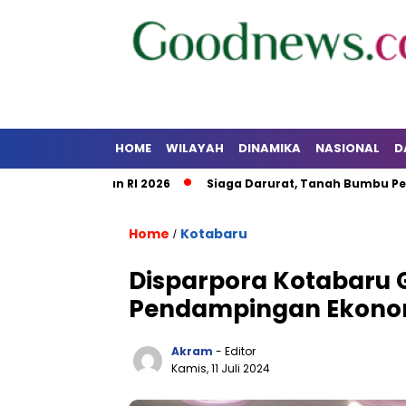
HOME
WILAYAH
DINAMIKA
NASIONAL
D
Kalsel dan RI 2026
Siaga Darurat, Tanah Bumbu Perkuat Ko
Home
Kotabaru
/
Disparpora Kotabaru 
Pendampingan Ekonom
Akram
- Editor
Kamis, 11 Juli 2024