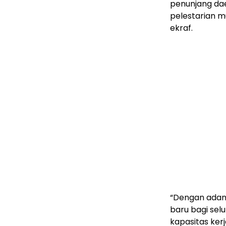
penunjang dae
pelestarian mu
ekraf.
“Dengan adan
baru bagi sel
kapasitas ker