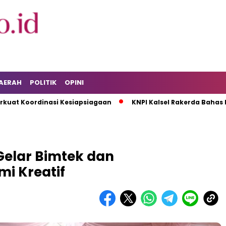
AERAH
POLITIK
OPINI
ordinasi Kesiapsiagaan
KNPI Kalsel Rakerda Bahas Isu Pem
Gelar Bimtek dan
i Kreatif