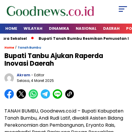
HOME
WILAYAH
DINAMIKA
NASIONAL
DAERAH
PO
ra Sekalsel
Bupati Tanah Bumbu Resmikan Pemusatan Pendi
/
Home
Tanah Bumbu
Bupati Tanbu Ajukan Raperda
Inovasi Daerah
Akram
- Editor
Selasa, 4 Maret 2025
TANAH BUMBU, Goodnews.co.id – Bupati Kabupaten
Tanah Bumbu, Andi Rudi Latif, diwakili Asisten Bidang
Perekonomian dan Pembangunan, Eryanto Rais,