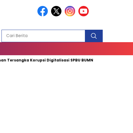
PEMBANGUN
MASJID
ngka Korupsi Digitalisasi SPBU BUMN
Mendagri Tito: Kepal