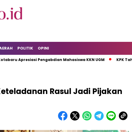
AERAH
POLITIK
OPINI
Apresiasi Pengabdian Mahasiswa KKN UGM
KPK Tahan Tersa
Keteladanan Rasul Jadi Pijakan