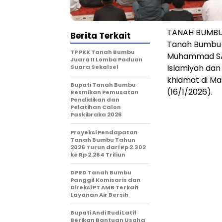
TANAH BUMBU,
Berita Terkait
Tanah Bumbu (
TP PKK Tanah Bumbu
Muhammad SA
Juara II Lomba Paduan
Islamiyah dan
Suara Sekalsel
khidmat di Ma
Bupati Tanah Bumbu
(16/1/2026).
Resmikan Pemusatan
Pendidikan dan
Pelatihan Calon
Paskibraka 2026
Proyeksi Pendapatan
Tanah Bumbu Tahun
2026 Turun dari Rp 2.302
ke Rp 2.264 Triliun
DPRD Tanah Bumbu
Panggil Komisaris dan
Direksi PT AMB Terkait
Layanan Air Bersih
Bupati Andi Rudi Latif
Berikan Bantuan Usaha