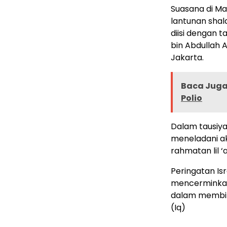
Suasana di Ma
lantunan shal
diisi dengan 
bin Abdullah 
Jakarta.
Baca Juga 
Polio
Dalam tausiy
meneladani a
rahmatan lil 
Peringatan Isr
mencerminkan
dalam membin
(Iq)