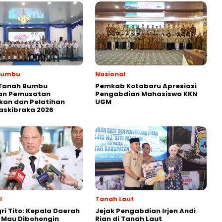
Bumbu
Nasional
 Tanah Bumbu
Pemkab Kotabaru Apresiasi
an Pemusatan
Pengabdian Mahasiswa KKN
kan dan Pelatihan
UGM
askibraka 2026
l
Tanah Laut
i Tito: Kepala Daerah
Jejak Pengabdian Irjen Andi
 Mau Dibohongin
Rian di Tanah Laut