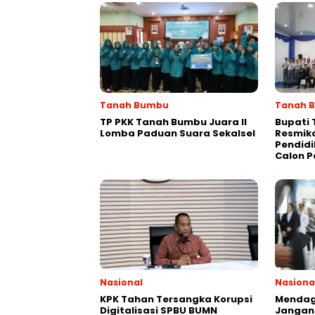
Tanah Bumbu
Tanah 
TP PKK Tanah Bumbu Juara II
Bupati
Lomba Paduan Suara Sekalsel
Resmik
Pendidi
Calon P
Nasional
Nasiona
KPK Tahan Tersangka Korupsi
Mendagr
Digitalisasi SPBU BUMN
Jangan