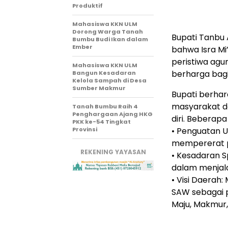
Produktif
Mahasiswa KKN ULM
Dorong Warga Tanah
Bupati Tanbu 
Bumbu Budi Ikan dalam
Ember
bahwa Isra Mi
peristiwa agu
Mahasiswa KKN ULM
berharga bagi
Bangun Kesadaran
Kelola Sampah di Desa
Sumber Makmur
Bupati berha
masyarakat d
Tanah Bumbu Raih 4
Penghargaan Ajang HKG
diri. Beberapa
PKK ke-54 Tingkat
Provinsi
• Penguatan U
mempererat p
REKENING YAYASAN
• Kesadaran S
dalam menjala
• Visi Daerah:
SAW sebagai 
Maju, Makmur,