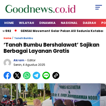
HOME
WILAYAH
DINAMIKA
NASIONAL
DAERAH
PO
-592
GENSAI Movement Gelar Pekan ASI Sedunia Kotabaru 2
/
Home
Tanah Bumbu
‘Tanah Bumbu Bershalawat’ Sajikan
Berbagai Layanan Gratis
Akram
- Editor
Senin, 4 Agustus 2025