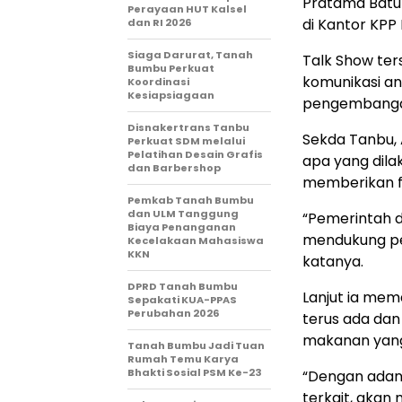
Pratama Batul
Perayaan HUT Kalsel
di Kantor KPP 
dan RI 2026
Siaga Darurat, Tanah
Talk Show ter
Bumbu Perkuat
komunikasi an
Koordinasi
Kesiapsiagaan
pengembangan
Disnakertrans Tanbu
Sekda Tanbu,
Perkuat SDM melalui
Pelatihan Desain Grafis
apa yang dilak
dan Barbershop
memberikan fa
Pemkab Tanah Bumbu
dan ULM Tanggung
“Pemerintah 
Biaya Penanganan
mendukung pe
Kecelakaan Mahasiswa
KKN
katanya.
DPRD Tanah Bumbu
Lanjut ia mem
Sepakati KUA-PPAS
Perubahan 2026
terus ada dan
makanan yang
Tanah Bumbu Jadi Tuan
Rumah Temu Karya
Bhakti Sosial PSM Ke-23
“Dengan adany
terkait, aka