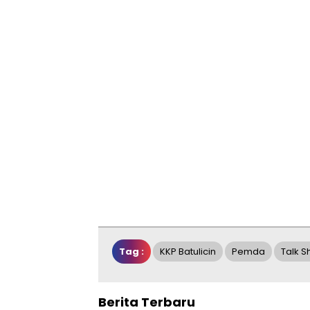
Tag :
KKP Batulicin
Pemda
Talk 
Berita Terbaru