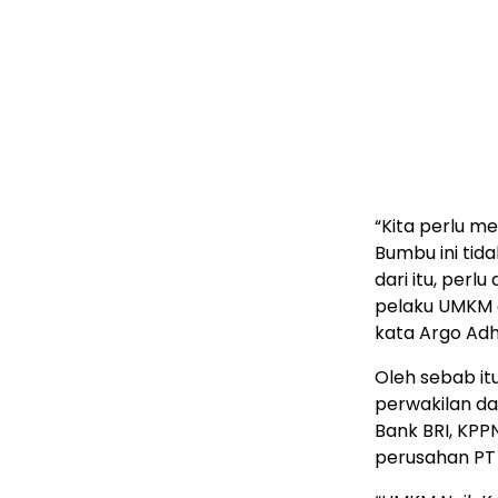
“Kita perlu m
Bumbu ini tid
dari itu, pe
pelaku UMKM
kata Argo Adh
Oleh sebab it
perwakilan da
Bank BRI, KPP
perusahan PT 