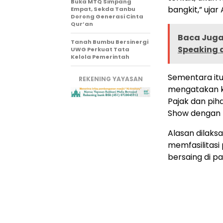
Buka MTQ Simpang
bangkit,” uja
Empat, Sekda Tanbu
Dorong Generasi Cinta
Qur’an
Baca Juga 
Tanah Bumbu Bersinergi
Speaking d
UWG Perkuat Tata
Kelola Pemerintah
Sementara itu
REKENING YAYASAN
mengatakan ke
Pajak dan pi
Show dengan 
Alasan dilaks
memfasilitas
bersaing di pa