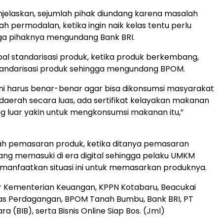
jelaskan, sejumlah pihak diundang karena masalah
h permodalan, ketika ingin naik kelas tentu perlu
ga pihaknya mengundang Bank BRI.
soal standarisasi produk, ketika produk berkembang,
tandarisasi produk sehingga mengundang BPOM.
 ini harus benar-benar agar bisa dikonsumsi masyarakat
r daerah secara luas, ada sertifikat kelayakan makanan
g luar yakin untuk mengkonsumsi makanan itu,”
ah pemasaran produk, ketika ditanya pemasaran
ang memasuki di era digital sehingga pelaku UMKM
manfaatkan situasi ini untuk memasarkan produknya.
r Kementerian Keuangan, KPPN Kotabaru, Beacukai
as Perdagangan, BPOM Tanah Bumbu, Bank BRI, PT
a (BIB), serta Bisnis Online Siap Bos. (Jml)