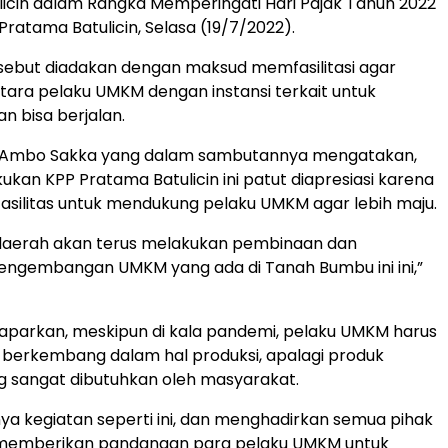
icin dalam Rangka Memperingati Hari Pajak Tahun 2022
Pratama Batulicin, Selasa (19/7/2022).
sebut diadakan dengan maksud memfasilitasi agar
tara pelaku UMKM dengan instansi terkait untuk
 bisa berjalan.
 Ambo Sakka yang dalam sambutannya mengatakan,
ukan KPP Pratama Batulicin ini patut diapresiasi karena
silitas untuk mendukung pelaku UMKM agar lebih maju.
daerah akan terus melakukan pembinaan dan
ngembangan UMKM yang ada di Tanah Bumbu ini ini,”
aparkan, meskipun di kala pandemi, pelaku UMKM harus
 berkembang dalam hal produksi, apalagi produk
 sangat dibutuhkan oleh masyarakat.
a kegiatan seperti ini, dan menghadirkan semua pihak
n memberikan pandangan para pelaku UMKM untuk