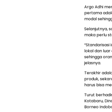
Argo Adhi men
pertama adala
modal sehing
Selanjutnya, 
maka perlu s
“Standarisasi
lokal dan lua
sehingga oran
jelasnya.
Terakhir adal
produk, sekar
harus bisa me
Turut berhadi
Kotabaru, Din
Borneo Indobar