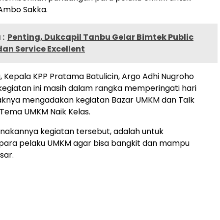
r Ambo Sakka.
:
Penting, Dukcapil Tanbu Gelar Bimtek Public
an Service Excellent
, Kepala KPP Pratama Batulicin, Argo Adhi Nugroho
giatan ini masih dalam rangka memperingati hari
haknya mengadakan kegiatan Bazar UMKM dan Talk
Tema UMKM Naik Kelas.
anakannya kegiatan tersebut, adalah untuk
i para pelaku UMKM agar bisa bangkit dan mampu
sar.