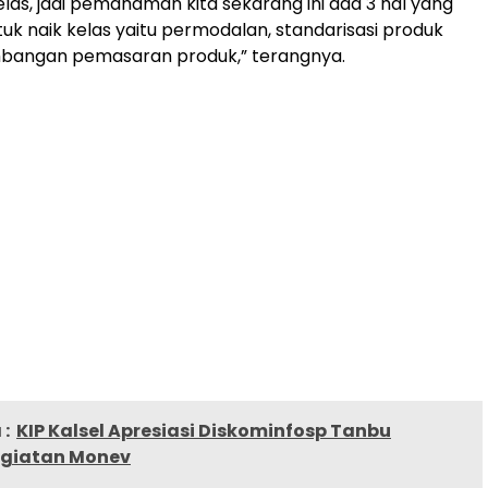
las, jadi pemahaman kita sekarang ini ada 3 hal yang
uk naik kelas yaitu permodalan, standarisasi produk
bangan pemasaran produk,” terangnya.
:
KIP Kalsel Apresiasi Diskominfosp Tanbu
giatan Monev