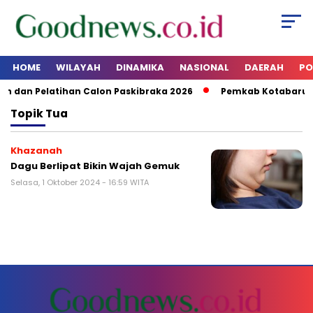
HOME
WILAYAH
DINAMIKA
NASIONAL
DAERAH
PO
 dan Pelatihan Calon Paskibraka 2026
Pemkab Kotabaru A
Topik
Tua
Khazanah
Dagu Berlipat Bikin Wajah Gemuk
Selasa, 1 Oktober 2024 - 16:59 WITA