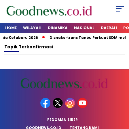
HOME
WILAYAH
DINAMIKA
NASIONAL
DAERAH
PO
nia Kotabaru 2026
Disnakertrans Tanbu Perkuat SDM melalu
Topik
Terkonfirmasi
PEDOMAN SIBER
GOODNEWS.CO.ID
TENTANG KAMI