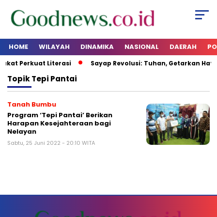
HOME
WILAYAH
DINAMIKA
NASIONAL
DAERAH
PO
akat Perkuat Literasi
Sayap Revolusi: Tuhan, Getarkan Hati 
Topik
Tepi Pantai
Tanah Bumbu
Program ‘Tepi Pantai’ Berikan
Harapan Kesejahteraan bagi
Nelayan
Sabtu, 25 Juni 2022 - 20:10 WITA