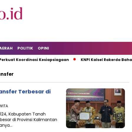
AERAH
POLITIK
OPINI
kuat Koordinasi Kesiapsiagaan
KNPI Kalsel Rakerda Bahas 
nsfer
nsfer Terbesar di
 WITA
024, Kabupaten Tanah
sar di Provinsi Kalimantan
asanya…