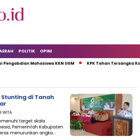
AERAH
POLITIK
OPINI
 Pengabdian Mahasiswa KKN UGM
KPK Tahan Tersangka Korup
Stunting di Tanah
iar
43 WITA
menuhi target skala
onesia, Pemerintah Kabupaten
keras menurunkan angka…