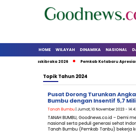
HOME
WILAYAH
DINAMIKA
NASIONAL
D
atihan Calon Paskibraka 2026
Pemkab Kotabaru Apresiasi
Topik
Tahun 2024
Pusat Dorong Turunkan Angka 
Bumbu dengan Insentif 5,7 Mil
Tanah Bumbu
| Jumat, 10 November 2023 - 14:
TANAH BUMBU, Goodnews.co.id – Demi me
nasional serta peduli generasi sehat Ind
Tanah Bumbu (Pemkab Tanbu) bekerja 