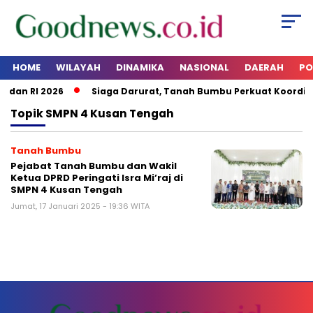
HOME
WILAYAH
DINAMIKA
NASIONAL
DAERAH
PO
 dan RI 2026
Siaga Darurat, Tanah Bumbu Perkuat Koordina
Topik
SMPN 4 Kusan Tengah
Tanah Bumbu
Pejabat Tanah Bumbu dan Wakil
Ketua DPRD Peringati Isra Mi’raj di
SMPN 4 Kusan Tengah
Jumat, 17 Januari 2025 - 19:36 WITA