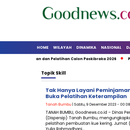
HOME
WILAYAH
DINAMIKA
NASIONAL
D
atan Pendidikan dan Pelatihan Calon Paskibraka 2026
Pem
Topik
Skill
Tak Hanya Layani Peminjaman 
Buka Pelatihan Keterampilan
Tanah Bumbu
| Sabtu, 9 Desember 2023 - 00:0
TANAH BUMBU, Goodnews.co.id – Dinas Pe
(Dispersip) Tanah Bumbu, mengungkap
pelatihan pembuatan kue kering. Jumat (
Yulia Rahmadhani…