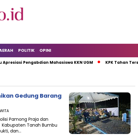
AERAH
POLITIK
OPINI
presiasi Pengabdian Mahasiswa KKN UGM
KPK Tahan Tersan
mikan Gedung Barang
 WITA
olisi Pamong Praja dan
) Kabupaten Tanah Bumbu
ukti, dan…