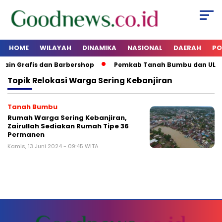
HOME
WILAYAH
DINAMIKA
NASIONAL
DAERAH
PO
sain Grafis dan Barbershop
Pemkab Tanah Bumbu dan ULM 
Topik
Relokasi Warga Sering Kebanjiran
Tanah Bumbu
Rumah Warga Sering Kebanjiran,
Zairullah Sediakan Rumah Tipe 36
Permanen
Kamis, 13 Juni 2024 - 09:45 WITA