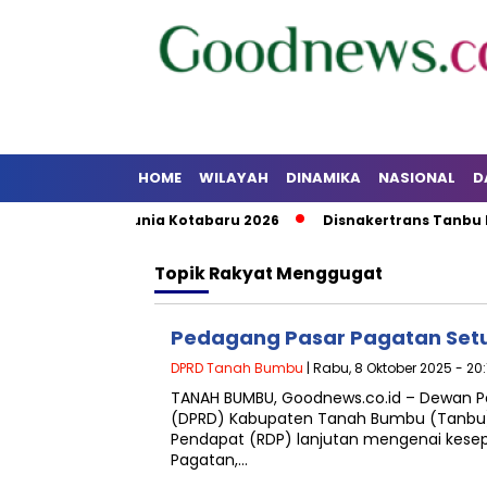
HOME
WILAYAH
DINAMIKA
NASIONAL
D
 Pekan ASI Sedunia Kotabaru 2026
Disnakertrans Tanbu Per
Topik
Rakyat Menggugat
Pedagang Pasar Pagatan Setu
DPRD Tanah Bumbu
| Rabu, 8 Oktober 2025 - 20
TANAH BUMBU, Goodnews.co.id – Dewan P
(DPRD) Kabupaten Tanah Bumbu (Tanbu
Pendapat (RDP) lanjutan mengenai kesep
Pagatan,…