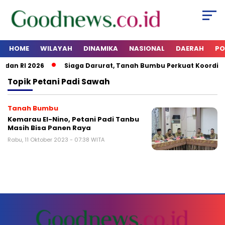
HOME
WILAYAH
DINAMIKA
NASIONAL
DAERAH
PO
 dan RI 2026
Siaga Darurat, Tanah Bumbu Perkuat Koordina
Topik
Petani Padi Sawah
Tanah Bumbu
Kemarau El-Nino, Petani Padi Tanbu
Masih Bisa Panen Raya
Rabu, 11 Oktober 2023 - 07:38 WITA