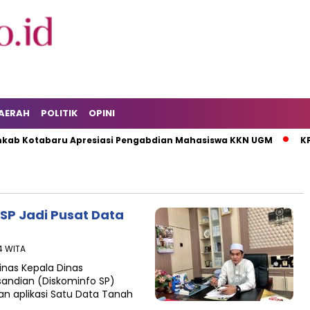
AERAH
POLITIK
OPINI
b Kotabaru Apresiasi Pengabdian Mahasiswa KKN UGM
KPK 
 SP Jadi Pusat Data
34 WITA
inas Kepala Dinas
rsandian (Diskominfo SP)
 aplikasi Satu Data Tanah