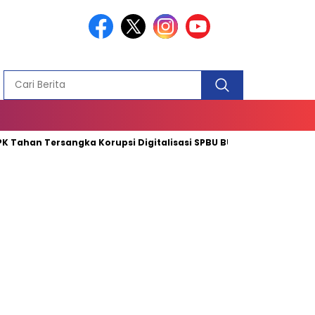
PEMBANGUN
MASJID
Tahan Tersangka Korupsi Digitalisasi SPBU BUMN
Mendagri 