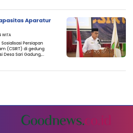
apasitas Aparatur
4 WITA
sialisasi Persiapan
am (CSIRT) di gedung
si Desa Sari Gadung,…