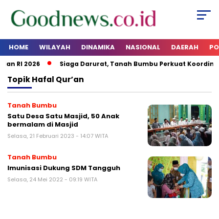
HOME
WILAYAH
DINAMIKA
NASIONAL
DAERAH
PO
dan RI 2026
Siaga Darurat, Tanah Bumbu Perkuat Koordinas
Topik
Hafal Qur’an
Tanah Bumbu
Satu Desa Satu Masjid, 50 Anak
bermalam di Masjid
Selasa, 21 Februari 2023 - 14:07 WITA
Tanah Bumbu
Imunisasi Dukung SDM Tangguh
Selasa, 24 Mei 2022 - 09:19 WITA