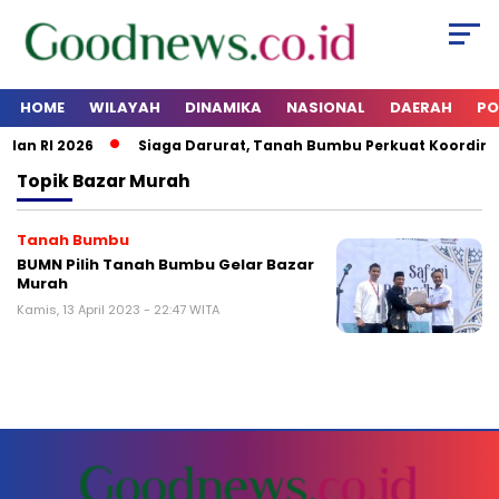
HOME
WILAYAH
DINAMIKA
NASIONAL
DAERAH
PO
dan RI 2026
Siaga Darurat, Tanah Bumbu Perkuat Koordina
Topik
Bazar Murah
Tanah Bumbu
BUMN Pilih Tanah Bumbu Gelar Bazar
Murah
Kamis, 13 April 2023 - 22:47 WITA