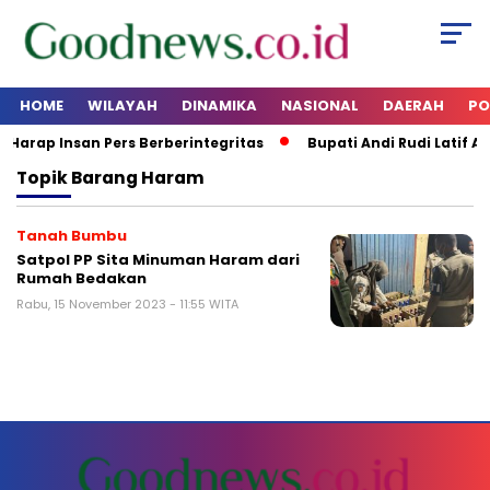
HOME
WILAYAH
DINAMIKA
NASIONAL
DAERAH
PO
 Harap Insan Pers Berberintegritas
Bupati Andi Rudi Latif Aj
Topik
Barang Haram
Tanah Bumbu
Satpol PP Sita Minuman Haram dari
Rumah Bedakan
Rabu, 15 November 2023 - 11:55 WITA