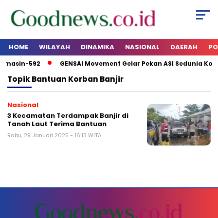
HOME
WILAYAH
DINAMIKA
NASIONAL
DAERAH
PO
armasin-592
GENSAI Movement Gelar Pekan ASI Sedunia Kot
Topik
Bantuan Korban Banjir
Nasional
3 Kecamatan Terdampak Banjir di
Tanah Laut Terima Bantuan
Rabu, 29 Januari 2025 - 16:13 WITA