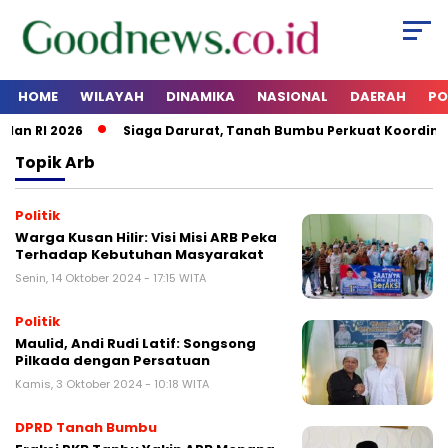
HOME
WILAYAH
DINAMIKA
NASIONAL
DAERAH
PO
dan RI 2026
Siaga Darurat, Tanah Bumbu Perkuat Koordinas
Topik
Arb
Politik
Warga Kusan Hilir: Visi Misi ARB Peka
Terhadap Kebutuhan Masyarakat
Senin, 14 Oktober 2024 - 17:15 WITA
Politik
Maulid, Andi Rudi Latif: Songsong
Pilkada dengan Persatuan
Kamis, 3 Oktober 2024 - 10:18 WITA
DPRD Tanah Bumbu