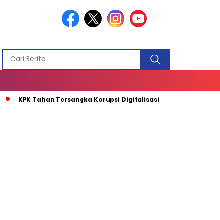
PEMBANGUN
MASJID
KPK Tahan Tersangka Korupsi Digitalisasi SPBU BUMN
Me