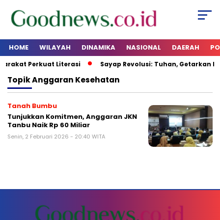
HOME
WILAYAH
DINAMIKA
NASIONAL
DAERAH
PO
yarakat Perkuat Literasi
Sayap Revolusi: Tuhan, Getarkan Ha
Topik
Anggaran Kesehatan
Tanah Bumbu
Tunjukkan Komitmen, Anggaran JKN
Tanbu Naik Rp 60 Miliar
Senin, 2 Februari 2026 - 20:40 WITA