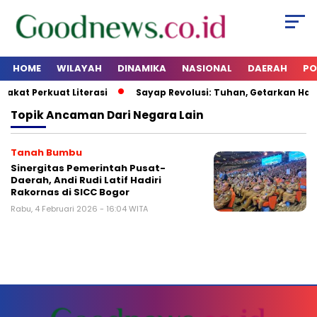
HOME
WILAYAH
DINAMIKA
NASIONAL
DAERAH
PO
rakat Perkuat Literasi
Sayap Revolusi: Tuhan, Getarkan Hati
Topik
Ancaman Dari Negara Lain
Tanah Bumbu
Sinergitas Pemerintah Pusat-
Daerah, Andi Rudi Latif Hadiri
Rakornas di SICC Bogor
Rabu, 4 Februari 2026 - 16:04 WITA