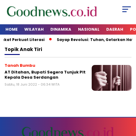
HOME
WILAYAH
DINAMIKA
NASIONAL
DAERAH
PO
akat Perkuat Literasi
Sayap Revolusi: Tuhan, Getarkan Hati 
Topik
Anak Tiri
Tanah Bumbu
AT Ditahan, Bupati Segera Tunjuk Plt
Kepala Desa Serdangan
Sabtu, 18 Juni 2022 - 06:34 WITA