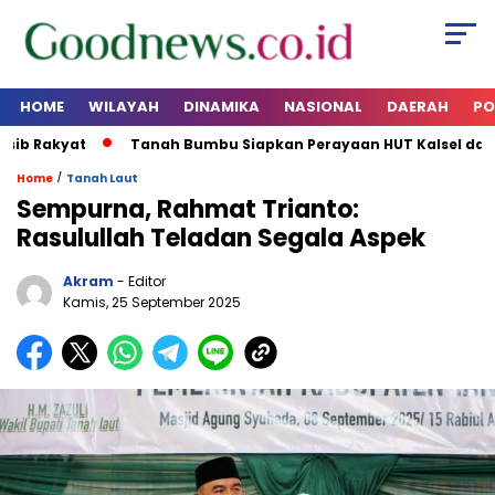
HOME
WILAYAH
DINAMIKA
NASIONAL
DAERAH
PO
b Rakyat
Tanah Bumbu Siapkan Perayaan HUT Kalsel dan RI 
/
Home
Tanah Laut
Sempurna, Rahmat Trianto:
Rasulullah Teladan Segala Aspek
Akram
- Editor
Kamis, 25 September 2025