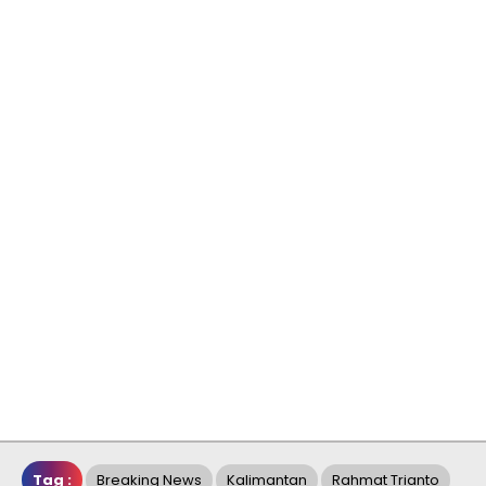
Tag :
Breaking News
Kalimantan
Rahmat Trianto