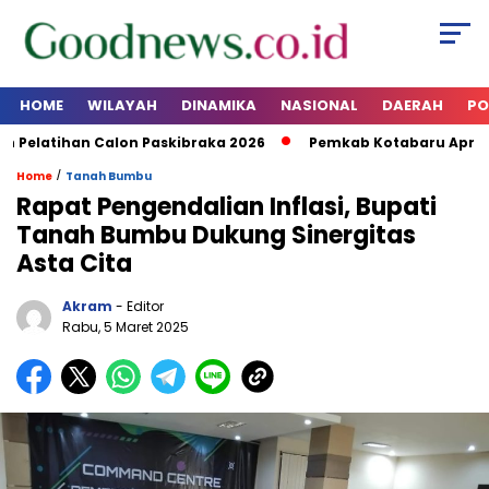
HOME
WILAYAH
DINAMIKA
NASIONAL
DAERAH
PO
latihan Calon Paskibraka 2026
Pemkab Kotabaru Apresias
/
Home
Tanah Bumbu
Rapat Pengendalian Inflasi, Bupati
Tanah Bumbu Dukung Sinergitas
Asta Cita
Akram
- Editor
Rabu, 5 Maret 2025