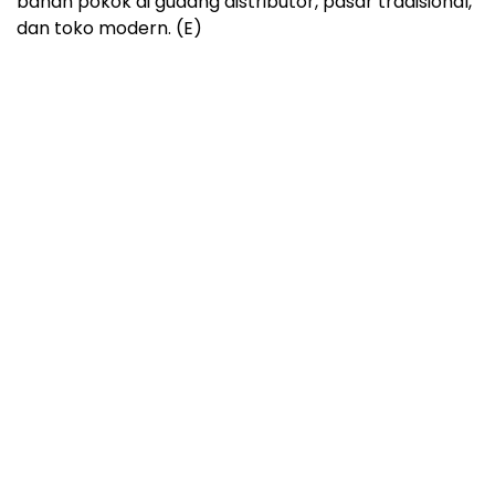
bahan pokok di gudang distributor, pasar tradisional,
dan toko modern. (E)