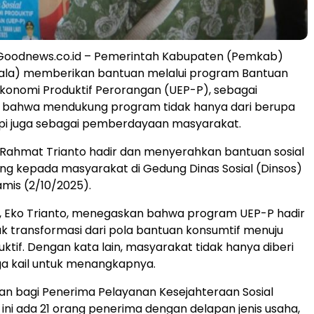
Goodnews.co.id – Pemerintah Kabupaten (Pemkab)
Tala) memberikan bantuan melalui program Bantuan
Ekonomi Produktif Perorangan (UEP-P), sebagai
bahwa mendukung program tidak hanya dari berupa
api juga sebagai pemberdayaan masyarakat.
. Rahmat Trianto hadir dan menyerahkan bantuan sosial
ng kepada masyarakat di Gedung Dinas Sosial (Dinsos)
amis (2/10/2025).
, Eko Trianto, menegaskan bahwa program UEP-P hadir
k transformasi dari pola bantuan konsumtif menuju
ktif. Dengan kata lain, masyarakat tidak hanya diberi
uga kail untuk menangkapnya.
kan bagi Penerima Pelayanan Kesejahteraan Sosial
 ini ada 21 orang penerima dengan delapan jenis usaha,