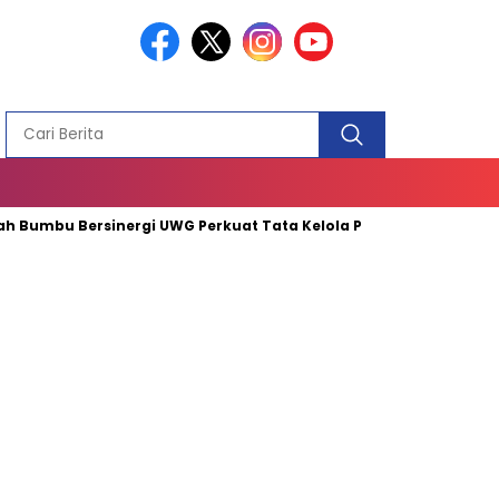
PEMBANGUN
MASJID
Bersinergi UWG Perkuat Tata Kelola Pemerintah
TP PKK Tan