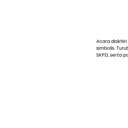
Acara diakhi
simbolis. Turu
SKPD, serta p