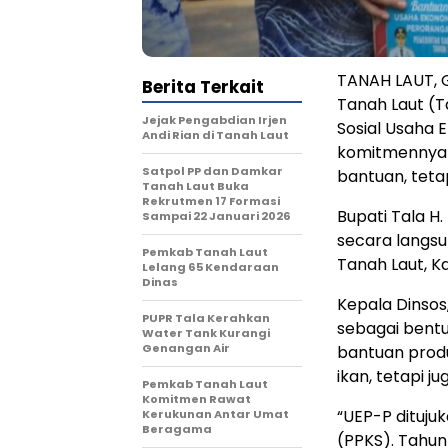
TANAH LAUT, 
Berita Terkait
Tanah Laut (
Jejak Pengabdian Irjen
Sosial Usaha 
Andi Rian di Tanah Laut
komitmennya 
Satpol PP dan Damkar
bantuan, tet
Tanah Laut Buka
Rekrutmen 17 Formasi
Bupati Tala H
Sampai 22 Januari 2026
secara langsu
Pemkab Tanah Laut
Tanah Laut, K
Lelang 65 Kendaraan
Dinas
Kepala Dinsos
PUPR Tala Kerahkan
sebagai bentu
Water Tank Kurangi
Genangan Air
bantuan produ
ikan, tetapi j
Pemkab Tanah Laut
Komitmen Rawat
“UEP-P dituju
Kerukunan Antar Umat
Beragama
(PPKS). Tahun