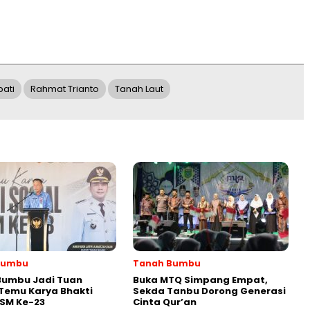
pati
Rahmat Trianto
Tanah Laut
Bumbu
Tanah Bumbu
Bumbu Jadi Tuan
Buka MTQ Simpang Empat,
Temu Karya Bhakti
Sekda Tanbu Dorong Generasi
PSM Ke-23
Cinta Qur’an