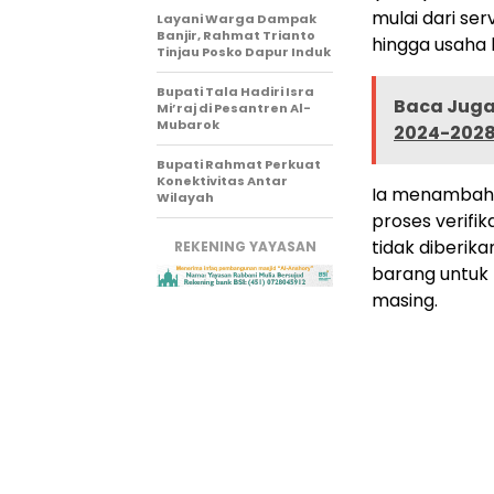
mulai dari ser
Layani Warga Dampak
Banjir, Rahmat Trianto
hingga usaha b
Tinjau Posko Dapur Induk
Bupati Tala Hadiri Isra
Baca Juga 
Mi’raj di Pesantren Al-
Mubarok
2024-2028
Bupati Rahmat Perkuat
Konektivitas Antar
Ia menambahka
Wilayah
proses verifi
tidak diberik
REKENING YAYASAN
barang untuk
masing.