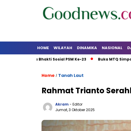
HOME
WILAYAH
DINAMIKA
NASIONAL
D
u Karya Bhakti Sosial PSM Ke-23
Buka MTQ Simpang Empat,
Home
Tanah Laut
/
Rahmat Trianto Sera
Akram
- Editor
Jumat, 3 Oktober 2025