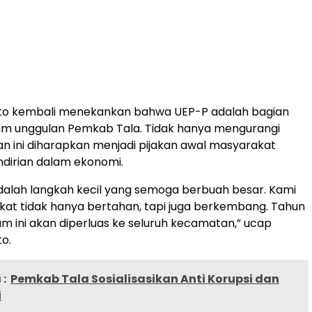
to kembali menekankan bahwa UEP-P adalah bagian
ram unggulan Pemkab Tala. Tidak hanya mengurangi
n ini diharapkan menjadi pijakan awal masyarakat
dirian dalam ekonomi.
adalah langkah kecil yang semoga berbuah besar. Kami
kat tidak hanya bertahan, tapi juga berkembang. Tahun
m ini akan diperluas ke seluruh kecamatan,” ucap
o.
:
Pemkab Tala Sosialisasikan Anti Korupsi dan
i