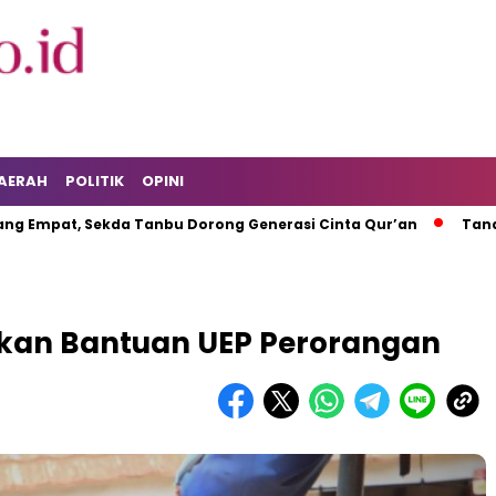
AERAH
POLITIK
OPINI
 Sekda Tanbu Dorong Generasi Cinta Qur’an
Tanah Bumbu 
hkan Bantuan UEP Perorangan