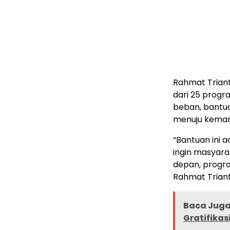
Rahmat Trian
dari 25 prog
beban, bantua
menuju keman
“Bantuan ini 
ingin masyara
depan, progra
Rahmat Triant
Baca Juga 
Gratifikas