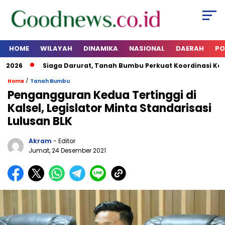
HOME
WILAYAH
DINAMIKA
NASIONAL
DAERAH
PO
026
Siaga Darurat, Tanah Bumbu Perkuat Koordinasi Kesiap
/
Home
Tanah Bumbu
Pengangguran Kedua Tertinggi di
Kalsel, Legislator Minta Standarisasi
Lulusan BLK
Akram
- Editor
Jumat, 24 Desember 2021