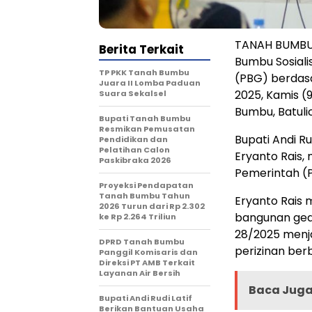
TANAH BUMBU,
Berita Terkait
Bumbu Sosiali
TP PKK Tanah Bumbu
(PBG) berdas
Juara II Lomba Paduan
2025, Kamis (9
Suara Sekalsel
Bumbu, Batulic
Bupati Tanah Bumbu
Resmikan Pemusatan
Bupati Andi R
Pendidikan dan
Pelatihan Calon
Eryanto Rais,
Paskibraka 2026
Pemerintah (P
Proyeksi Pendapatan
Tanah Bumbu Tahun
Eryanto Rais 
2026 Turun dari Rp 2.302
bangunan gedu
ke Rp 2.264 Triliun
28/2025 menj
DPRD Tanah Bumbu
perizinan berb
Panggil Komisaris dan
Direksi PT AMB Terkait
Layanan Air Bersih
Baca Juga 
Bupati Andi Rudi Latif
Berikan Bantuan Usaha