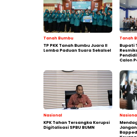
Tanah Bumbu
Tanah 
TP PKK Tanah Bumbu Juara II
Bupati
Lomba Paduan Suara Sekalsel
Resmik
Pendidi
Calon P
Nasional
Nasiona
KPK Tahan Tersangka Korupsi
Mendagr
Digitalisasi SPBU BUMN
Jangan
Bapped