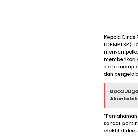
Kepala Dinas
(DPMPTSP) Ta
menyampaikan
memberikan k
serta memper
dan pengelola
Baca Juga 
Akuntabil
“Pemahaman m
sangat pentin
efektif di daer