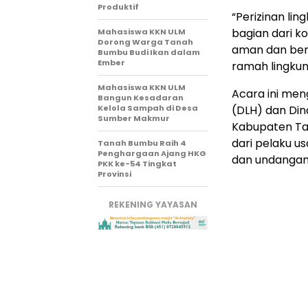
Produktif
“Perizinan li
bagian dari 
Mahasiswa KKN ULM
Dorong Warga Tanah
aman dan ber
Bumbu Budi Ikan dalam
Ember
ramah lingkun
Mahasiswa KKN ULM
Acara ini men
Bangun Kesadaran
Kelola Sampah di Desa
(DLH) dan Di
Sumber Makmur
Kabupaten Tan
dari pelaku u
Tanah Bumbu Raih 4
Penghargaan Ajang HKG
dan undangan 
PKK ke-54 Tingkat
Provinsi
REKENING YAYASAN