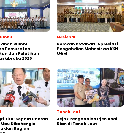
Bumbu
Nasional
 Tanah Bumbu
Pemkab Kotabaru Apresiasi
an Pemusatan
Pengabdian Mahasiswa KKN
kan dan Pelatihan
UGM
askibraka 2026
l
Tanah Laut
i Tito: Kepala Daerah
Jejak Pengabdian Irjen Andi
 Mau Dibohongin
Rian di Tanah Laut
a dan Bagian