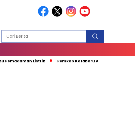
PEMBANGUN
MASJID
daman Listrik
Pemkab Kotabaru Apresiasi Kunjungan Kapal