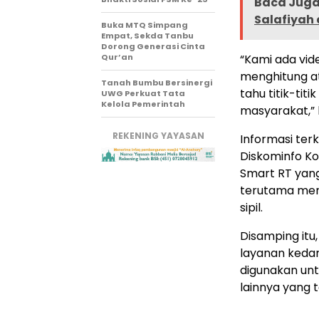
Baca Juga 
Salafiyah
Buka MTQ Simpang
Empat, Sekda Tanbu
Dorong Generasi Cinta
Qur’an
“Kami ada vid
menghitung at
Tanah Bumbu Bersinergi
tahu titik-ti
UWG Perkuat Tata
Kelola Pemerintah
masyarakat,” 
REKENING YAYASAN
Informasi ter
Diskominfo Ko
Smart RT yang
terutama men
sipil.
Disamping itu
layanan kedar
digunakan un
lainnya yang 