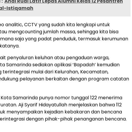
:
Andi Rudi Latif Lepas Alumni Kelas 12 Pesantren
 al-Istiqamah
eo analitic, CCTV yang sudah kita lengkapi untuk
au mengcounting jumlah massa, sehingga kita bisa
tik mana saja yang padat penduduk, termasuk kerumunan
katanya.
kait penyaluran keluhan atau pengaduan warga,
ta Samarinda sediakan aplikasi ‘Bapadah’ kemudian
 terintegrasi mulai dari Kelurahan, Kecamatan,
dukung pelayanan berkaitan dengan program catatan
, Kota Samarinda punya nomor tunggal 122 menerima
uratan. Aji Syarif Hidayatullah menjelaskan bahwa 112
tuk menyampaikan kejadian kebakaran dan bencana
terintegrasi dengan pihak-pihak penanganan bencana.