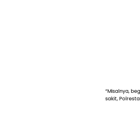
“Misalnya, be
sakit, Polrest