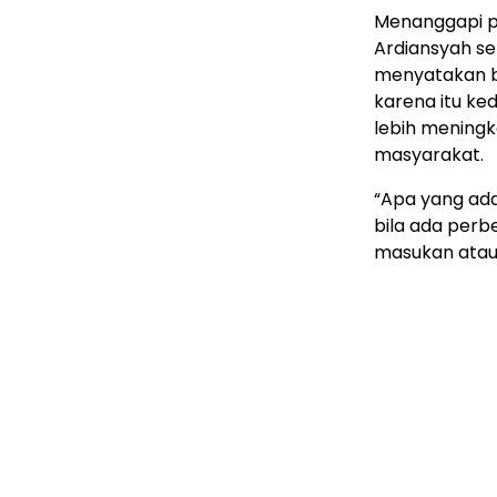
Menanggapi pe
Ardiansyah s
menyatakan b
karena itu ked
lebih meningk
masyarakat.
“Apa yang ada
bila ada perb
masukan atau 