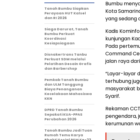
Bumbu menyaks
Tanah Bumbu Siapkan
Kota Samarind
Perayaan HUT Kalsel
yang sedang d
dan RI 2026
Siaga Darurat, Tanah
Kadis Kominfo
Bumbu Perkuat
kunjungan Kad
Koordinasi
Kesiapsiagaan
Pada pertemua
Command Cente
Disnakertrans Tanbu
Perkuat SDM melalui
jalan raya da
Pelatihan Desain Grafis
dan Barbershop
“Layar-layar 
Pemkab Tanah Bumbu
terhubung ju
dan ULM Tanggung
masyarakat bi
Biaya Penanganan
Kecelakaan Mahasiswa
Syarif.
KKN
Rekaman CCTV
DPRD Tanah Bumbu
Sepakati KUA-PPAS
pengendara, j
Perubahan 2026
kerumunan wa
Tanah Bumbu Jadi Tuan
Rumah Temu Karya
Bhakti Sosial PSM Ke-23