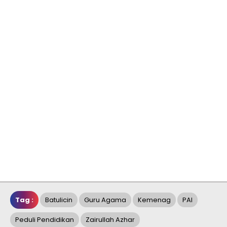
Tag :
Batulicin
Guru Agama
Kemenag
PAI
Peduli Pendidikan
Zairullah Azhar