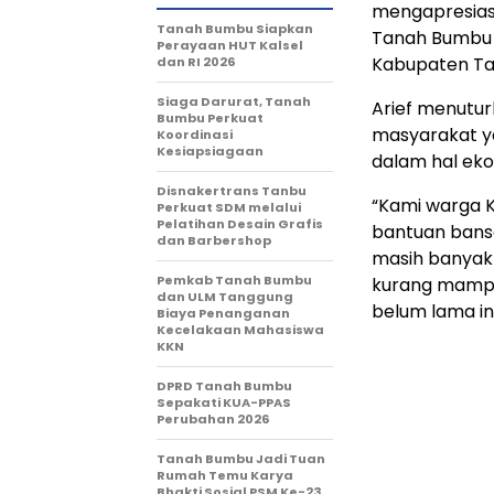
mengapresiasi
Tanah Bumbu Siapkan
Tanah Bumbu d
Perayaan HUT Kalsel
Kabupaten Ta
dan RI 2026
Siaga Darurat, Tanah
Arief menutur
Bumbu Perkuat
masyarakat ya
Koordinasi
Kesiapsiagaan
dalam hal eko
Disnakertrans Tanbu
“Kami warga 
Perkuat SDM melalui
Pelatihan Desain Grafis
bantuan bansos
dan Barbershop
masih banyak
Pemkab Tanah Bumbu
kurang mampu
dan ULM Tanggung
belum lama ini
Biaya Penanganan
Kecelakaan Mahasiswa
KKN
DPRD Tanah Bumbu
Sepakati KUA-PPAS
Perubahan 2026
Tanah Bumbu Jadi Tuan
Rumah Temu Karya
Bhakti Sosial PSM Ke-23