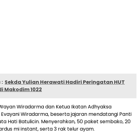
:
Sekda Yulian Herawati Hadiri Peringatan HUT
di Makodim 1022
I Wayan Wiradarma dan Ketua Ikatan Adhyaksa
 Evayani Wiradarma, beserta jajaran mendatangi Panti
a Hati Batulicin. Menyerahkan, 50 paket sembako, 20
ardus mi instant, serta 3 rak telur ayam.