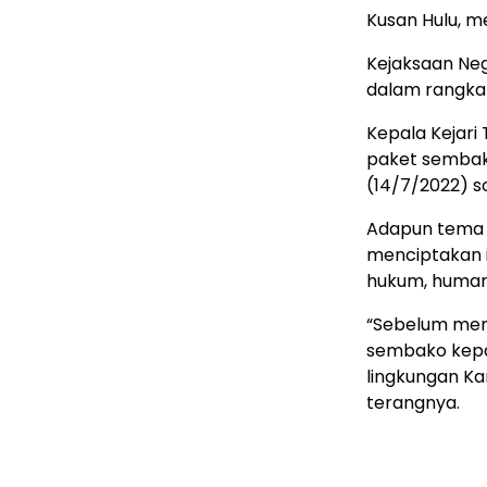
Kusan Hulu, 
Kejaksaan Neg
dalam rangka 
Kepala Kejar
paket sembako
(14/7/2022) s
Adapun tema p
menciptakan i
hukum, human
“Sebelum mem
sembako kepa
lingkungan Ka
terangnya.