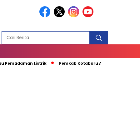
PEMBANGUN
MASJID
daman Listrik
Pemkab Kotabaru Apresiasi Kunjungan Kapal 