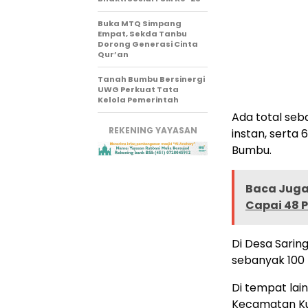
Buka MTQ Simpang
Empat, Sekda Tanbu
Dorong Generasi Cinta
Qur’an
Tanah Bumbu Bersinergi
UWG Perkuat Tata
Kelola Pemerintah
Ada total seb
REKENING YAYASAN
instan, serta
Bumbu.
Baca Juga 
Capai 48 
Di Desa Sarin
sebanyak 100 
Di tempat lai
Kecamatan Kus