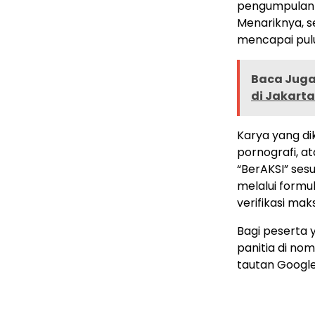
pengumpulan 
Menariknya, s
mencapai pulu
Baca Juga 
di Jakarta
Karya yang dik
pornografi, a
“BerAKSI” ses
melalui formul
verifikasi mak
Bagi peserta y
panitia di no
tautan Google