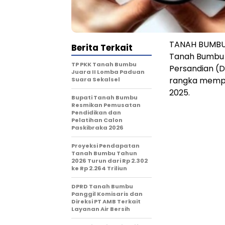
TANAH BUMBU,
Berita Terkait
Tanah Bumbu (
TP PKK Tanah Bumbu
Persandian (
Juara II Lomba Paduan
rangka mempe
Suara Sekalsel
2025.
Bupati Tanah Bumbu
Resmikan Pemusatan
Pendidikan dan
Pelatihan Calon
Paskibraka 2026
Proyeksi Pendapatan
Tanah Bumbu Tahun
2026 Turun dari Rp 2.302
ke Rp 2.264 Triliun
DPRD Tanah Bumbu
Panggil Komisaris dan
Direksi PT AMB Terkait
Layanan Air Bersih