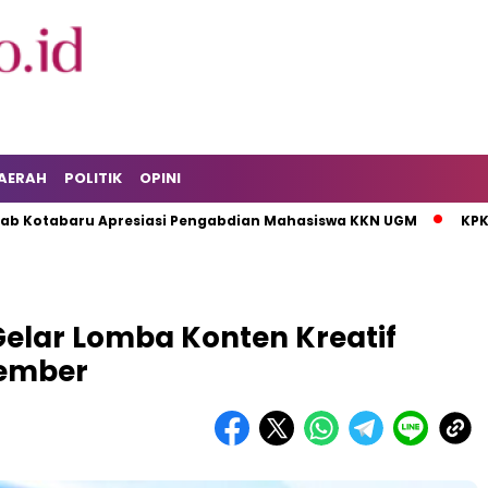
AERAH
POLITIK
OPINI
u Apresiasi Pengabdian Mahasiswa KKN UGM
KPK Tahan Ter
elar Lomba Konten Kreatif
vember