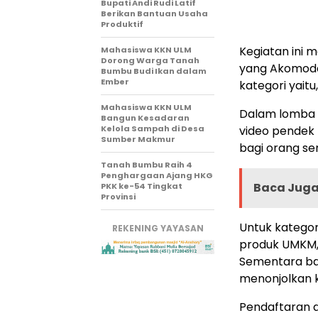
Bupati Andi Rudi Latif
Berikan Bantuan Usaha
Produktif
Kegiatan ini 
Mahasiswa KKN ULM
Dorong Warga Tanah
yang Akomodati
Bumbu Budi Ikan dalam
Ember
kategori yait
Mahasiswa KKN ULM
Dalam lomba 
Bangun Kesadaran
Kelola Sampah di Desa
video pendek 
Sumber Makmur
bagi orang ser
Tanah Bumbu Raih 4
Penghargaan Ajang HKG
Baca Juga 
PKK ke-54 Tingkat
Provinsi
Untuk katego
REKENING YAYASAN
produk UMKM, p
Sementara bag
menonjolkan k
Pendaftaran d