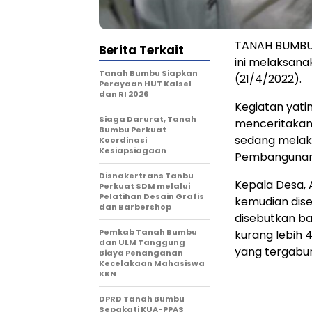
TANAH BUMBU 
Berita Terkait
ini melaksana
Tanah Bumbu Siapkan
(21/4/2022).
Perayaan HUT Kalsel
dan RI 2026
Kegiatan yati
Siaga Darurat, Tanah
menceritakan
Bumbu Perkuat
sedang melak
Koordinasi
Kesiapsiagaan
Pembangunan
Disnakertrans Tanbu
Kepala Desa,
Perkuat SDM melalui
Pelatihan Desain Grafis
kemudian dis
dan Barbershop
disebutkan b
Pemkab Tanah Bumbu
kurang lebih 4
dan ULM Tanggung
yang tergabun
Biaya Penanganan
Kecelakaan Mahasiswa
KKN
DPRD Tanah Bumbu
Sepakati KUA-PPAS