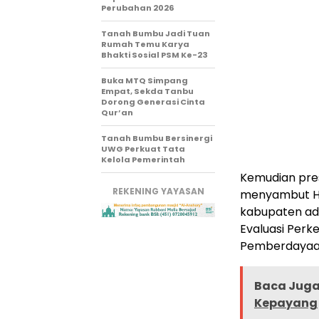
Perubahan 2026
Tanah Bumbu Jadi Tuan
Rumah Temu Karya
Bhakti Sosial PSM Ke-23
Buka MTQ Simpang
Empat, Sekda Tanbu
Dorong Generasi Cinta
Qur’an
Tanah Bumbu Bersinergi
UWG Perkuat Tata
Kelola Pemerintah
Kemudian pres
REKENING YAYASAN
menyambut Har
kabupaten ada
Evaluasi Perk
Pemberdayaan
Baca Juga 
Kepayang