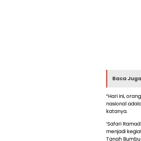
Baca Juga 
“Hari ini, or
nasional adal
katanya.
‘Safari Ramad
menjadi kegia
Tanah Bumbu y