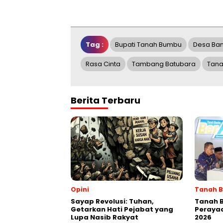
Tag :
Bupati Tanah Bumbu
Desa Ban
Rasa Cinta
Tambang Batubara
Tan
Berita Terbaru
Opini
Tanah 
Sayap Revolusi: Tuhan,
Tanah 
Getarkan Hati Pejabat yang
Perayaa
Lupa Nasib Rakyat
2026