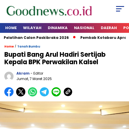
HOME
WILAYAH
DINAMIKA
NASIONAL
DAERAH
PO
latihan Calon Paskibraka 2026
Pemkab Kotabaru Apresias
/
Home
Tanah Bumbu
Bupati Bang Arul Hadiri Sertijab
Kepala BPK Perwakilan Kalsel
Akram
- Editor
Jumat, 7 Maret 2025