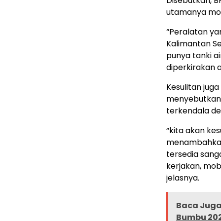
Disebutkan, B
utamanya mobi
“Peralatan yang
Kalimantan Se
punya tanki air
diperkirakan a
Kesulitan jug
menyebutkan 
terkendala de
“kita akan ke
menambahkan 
tersedia sang
kerjakan, mobi
jelasnya.
Baca Juga 
Bumbu 20