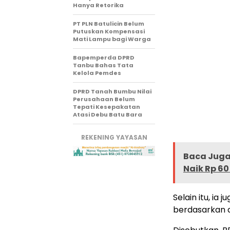
Hanya Retorika
PT PLN Batulicin Belum
Putuskan Kompensasi
Mati Lampu bagi Warga
Bapemperda DPRD
Tanbu Bahas Tata
Kelola Pemdes
DPRD Tanah Bumbu Nilai
Perusahaan Belum
Tepati Kesepakatan
Atasi Debu Batu Bara
REKENING YAYASAN
Baca Juga 
Naik Rp 60
Selain itu, i
berdasarkan da