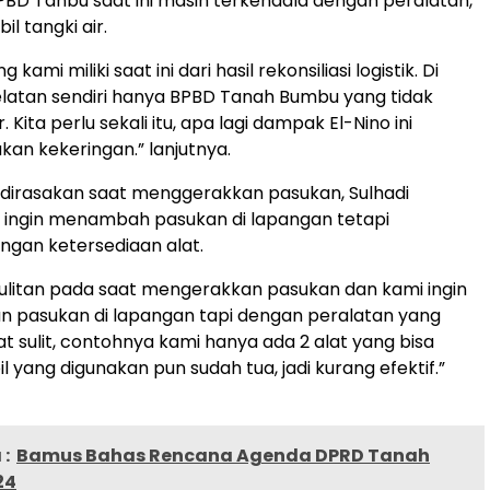
PBD Tanbu saat ini masih terkendala dengan peralatan,
l tangki air.
 kami miliki saat ini dari hasil rekonsiliasi logistik. Di
latan sendiri hanya BPBD Tanah Bumbu yang tidak
. Kita perlu sekali itu, apa lagi dampak El-Nino ini
kan kekeringan.” lanjutnya.
a dirasakan saat menggerakkan pasukan, Sulhadi
ingin menambah pasukan di lapangan tetapi
ngan ketersediaan alat.
sulitan pada saat mengerakkan pasukan dan kami ingin
pasukan di lapangan tapi dengan peralatan yang
at sulit, contohnya kami hanya ada 2 alat yang bisa
l yang digunakan pun sudah tua, jadi kurang efektif.”
:
Bamus Bahas Rencana Agenda DPRD Tanah
24