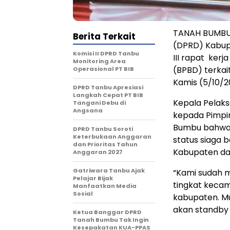
TANAH BUMBU,
Berita Terkait
(DPRD) Kabup
Komisi II DPRD Tanbu
III rapat ke
Monitoring Area
(BPBD) terka
Operasional PT BIB
Kamis (5/10/2
DPRD Tanbu Apresiasi
Langkah Cepat PT BIB
Kepala Pelak
Tangani Debu di
Angsana
kepada Pimpi
Bumbu bahwa 
DPRD Tanbu Soroti
Keterbukaan Anggaran
status siaga 
dan Prioritas Tahun
Kabupaten da
Anggaran 2027
Gatriwara Tanbu Ajak
“Kami sudah 
Pelajar Bijak
tingkat kecam
Manfaatkan Media
Sosial
kabupaten. Mu
akan standby 
Ketua Banggar DPRD
Tanah Bumbu Tak Ingin
Kesepakatan KUA-PPAS