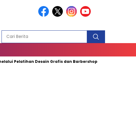
PEMBANGUN
MASJID
latihan Desain Grafis dan Barbershop
Pemkab Tanah Bumbu