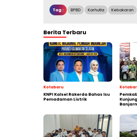
Tag :
BPBD
Karhutla
Kebakaran
Berita Terbaru
Kotabaru
Kotaba
KNPI Kalsel Rakerda Bahas Isu
Pemkab
Pemadaman Listrik
Kunjung
Banjar