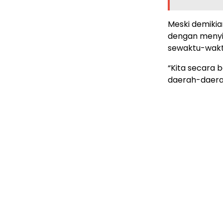
Meski demiki
dengan menyia
sewaktu-wakt
“Kita secara 
daerah-daera