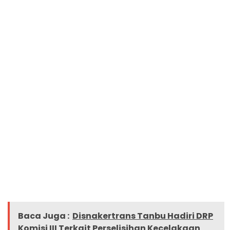
Baca Juga :
Disnakertrans Tanbu Hadiri DRP
Komisi III Terkait Perselisihan Kecelakaan