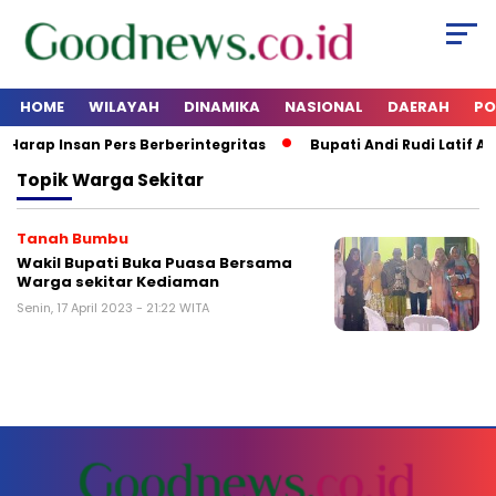
HOME
WILAYAH
DINAMIKA
NASIONAL
DAERAH
PO
 Harap Insan Pers Berberintegritas
Bupati Andi Rudi Latif Aj
Topik
Warga Sekitar
Tanah Bumbu
Wakil Bupati Buka Puasa Bersama
Warga sekitar Kediaman
Senin, 17 April 2023 - 21:22 WITA