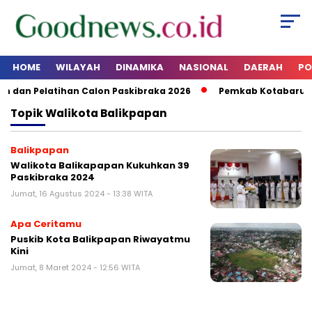
HOME
WILAYAH
DINAMIKA
NASIONAL
DAERAH
PO
 dan Pelatihan Calon Paskibraka 2026
Pemkab Kotabaru A
Topik
Walikota Balikpapan
Balikpapan
Walikota Balikapapan Kukuhkan 39
Paskibraka 2024
Jumat, 16 Agustus 2024 - 13:38 WITA
Apa Ceritamu
Puskib Kota Balikpapan Riwayatmu
Kini
Jumat, 8 Maret 2024 - 12:56 WITA