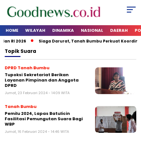
HOME
WILAYAH
DINAMIKA
NASIONAL
DAERAH
PO
dan RI 2026
Siaga Darurat, Tanah Bumbu Perkuat Koordinas
Topik
Suara
DPRD Tanah Bumbu
Tupoksi Sekretariat Berikan
Layanan Pimpinan dan Anggota
DPRD
Jumat, 23 Februari 2024 - 14:09 WITA
Tanah Bumbu
Pemilu 2024, Lapas Batulicin
Fasilitasi Pemungutan Suara Bagi
WBP
Jumat, 16 Februari 2024 - 14:46 WITA