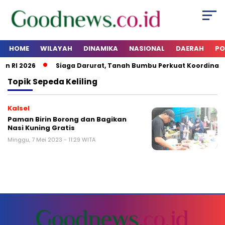
HOME
WILAYAH
DINAMIKA
NASIONAL
DAERAH
PO
n RI 2026
Siaga Darurat, Tanah Bumbu Perkuat Koordinasi
Topik
Sepeda Keliling
Kalsel
Paman Birin Borong dan Bagikan
Nasi Kuning Gratis
Minggu, 7 Mei 2023 - 11:29 WITA