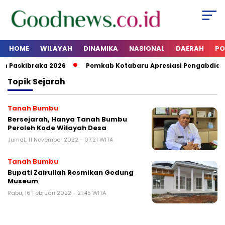
HOME
WILAYAH
DINAMIKA
NASIONAL
DAERAH
PO
n Paskibraka 2026
Pemkab Kotabaru Apresiasi Pengabdian
Topik
Sejarah
Tanah Bumbu
Bersejarah, Hanya Tanah Bumbu
Peroleh Kode Wilayah Desa
Jumat, 11 November 2022 - 07:21 WITA
Tanah Bumbu
Bupati Zairullah Resmikan Gedung
Museum
Rabu, 16 Februari 2022 - 21:45 WITA