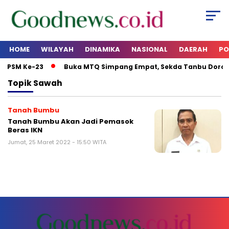
HOME
WILAYAH
DINAMIKA
NASIONAL
DAERAH
PO
l PSM Ke-23
Buka MTQ Simpang Empat, Sekda Tanbu Dorong
Topik
Sawah
Tanah Bumbu
Tanah Bumbu Akan Jadi Pemasok
Beras IKN
Jumat, 25 Maret 2022 - 15:50 WITA